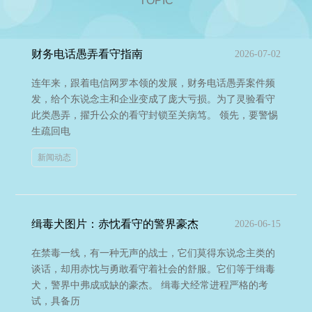
TOPIC
财务电话愚弄看守指南
2026-07-02
连年来，跟着电信网罗本领的发展，财务电话愚弄案件频
发，给个东说念主和企业变成了庞大亏损。为了灵验看守
此类愚弄，擢升公众的看守封锁至关病笃。 领先，要警惕
生疏回电
新闻动态
缉毒犬图片：赤忱看守的警界豪杰
2026-06-15
在禁毒一线，有一种无声的战士，它们莫得东说念主类的
谈话，却用赤忱与勇敢看守着社会的舒服。它们等于缉毒
犬，警界中弗成或缺的豪杰。 缉毒犬经常进程严格的考
试，具备历