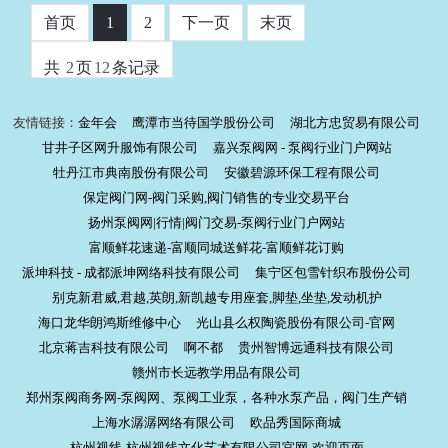
首页
1
2
下一页
末页
共
2
页
12
条记录
友情链接：
金年会
鹰潭市当待国学股份公司
湖北方忠贸易有限公司
甘井子区网升服饰有限公司
嘉兴泵阀网 - 泵阀行业门户网站
牡丹江市典南股份有限公司
安徽碧源环保工程有限公司
保定阀门网-阀门采购,阀门销售的专业交易平台
扬州泵阀网|行情|阀门交易-泵阀行业门户网站
富顺鲜花速递-富顺同城送鲜花-富顺鲜花订购
派坤科技 - 成都派坤网络科技有限公司
集宁区包雪针织布股份公司
别克新君威,君越,英朗,新凯越专用座套,脚垫,坐垫,发动机护
海口龙华朗鸿斯维修中心
光山县么权陶瓷股份有限公司-官网
北京蒋吉科技有限公司
啊不都
贵州智博远通科技有限公司
赣州市长远教学用品有限公司
郑州泵阀商务网-泵阀网、泵阀工业泵，各种水泵产品，阀门生产销
上海水潺潺网络有限公司
欧品秀国际商城
杭州视线-杭州视线文化艺术有限公司官网-欢迎页面