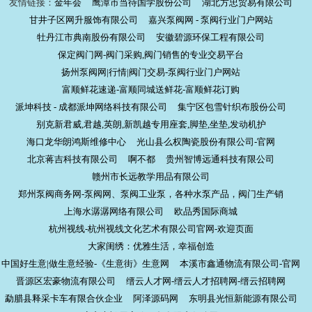
友情链接：
金年会
鹰潭市当待国学股份公司
湖北方忠贸易有限公司
甘井子区网升服饰有限公司
嘉兴泵阀网 - 泵阀行业门户网站
牡丹江市典南股份有限公司
安徽碧源环保工程有限公司
保定阀门网-阀门采购,阀门销售的专业交易平台
扬州泵阀网|行情|阀门交易-泵阀行业门户网站
富顺鲜花速递-富顺同城送鲜花-富顺鲜花订购
派坤科技 - 成都派坤网络科技有限公司
集宁区包雪针织布股份公司
别克新君威,君越,英朗,新凯越专用座套,脚垫,坐垫,发动机护
海口龙华朗鸿斯维修中心
光山县么权陶瓷股份有限公司-官网
北京蒋吉科技有限公司
啊不都
贵州智博远通科技有限公司
赣州市长远教学用品有限公司
郑州泵阀商务网-泵阀网、泵阀工业泵，各种水泵产品，阀门生产销
上海水潺潺网络有限公司
欧品秀国际商城
杭州视线-杭州视线文化艺术有限公司官网-欢迎页面
大家闺绣：优雅生活，幸福创造
中国好生意|做生意经验-《生意街》生意网
本溪市鑫通物流有限公司-官网
晋源区宏豪物流有限公司
缙云人才网-缙云人才招聘网-缙云招聘网
勐腊县释采卡车有限合伙企业
阿泽源码网
东明县光恒新能源有限公司