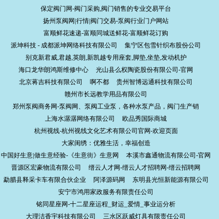
保定阀门网-阀门采购,阀门销售的专业交易平台
扬州泵阀网|行情|阀门交易-泵阀行业门户网站
富顺鲜花速递-富顺同城送鲜花-富顺鲜花订购
派坤科技 - 成都派坤网络科技有限公司
集宁区包雪针织布股份公司
别克新君威,君越,英朗,新凯越专用座套,脚垫,坐垫,发动机护
海口龙华朗鸿斯维修中心
光山县么权陶瓷股份有限公司-官网
北京蒋吉科技有限公司
啊不都
贵州智博远通科技有限公司
赣州市长远教学用品有限公司
郑州泵阀商务网-泵阀网、泵阀工业泵，各种水泵产品，阀门生产销
上海水潺潺网络有限公司
欧品秀国际商城
杭州视线-杭州视线文化艺术有限公司官网-欢迎页面
大家闺绣：优雅生活，幸福创造
中国好生意|做生意经验-《生意街》生意网
本溪市鑫通物流有限公司-官网
晋源区宏豪物流有限公司
缙云人才网-缙云人才招聘网-缙云招聘网
勐腊县释采卡车有限合伙企业
阿泽源码网
东明县光恒新能源有限公司
安宁市鸿用家政服务有限责任公司
铭同星座网-十二星座运程_财运_爱情_事业运分析
大理洁香宇科技有限公司
三水区跃威灯具有限责任公司