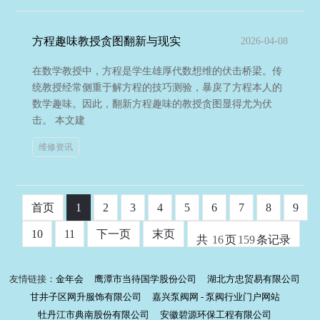
方程趣味教授贪图翻新与现实
2026-04-08
在数学教授中，方程是学生雄厚代数想维的伏击桥梁。传
统教授经常侧重于解方程的技巧测验，暴戾了方程本人的
数学趣味。因此，翻新方程趣味的教授贪图显得尤为伏
击。 本文建
维修资讯
首页
1
2
3
4
5
6
7
8
9
10
11
下一页
末页
共
16
页
159
条记录
友情链接：
金年会
鹰潭市当待国学股份公司
湖北方忠贸易有限公司
甘井子区网升服饰有限公司
嘉兴泵阀网 - 泵阀行业门户网站
牡丹江市典南股份有限公司
安徽碧源环保工程有限公司